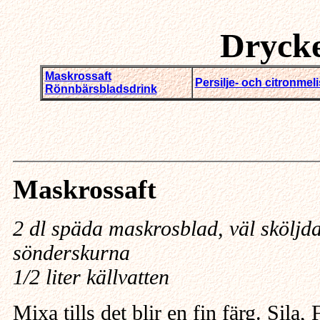
Dryck
Maskrossaft
Persilje- och citronmel
Rönnbärsbladsdrink
Maskrossaft
2 dl späda maskrosblad, väl sköljd
sönderskurna
1/2 liter källvatten
Mixa tills det blir en fin färg. Sila, 