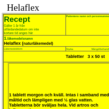
Helaflex
Recept
Patientens namn och personnumme
Gäller 1 år från
utfärdandedatum om inte
kortare tid anges här
1
.läkemedelsnamn
Helaflex (
naturläkemedel)
Läkemedelsform
Styrka
Mängd/behandli
Tabletter 3 x 50 st
1 tablett morgon och kväll. Intas i samband med
måltid och lämpligen med ½ glas vatten.
Tabletterna bör sväljas hela. Vid artros och