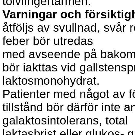
tolvfingertarmen.
Varningar och försikti
åtföljs av svullnad, svår 
feber bör utredas
med avseende på bakomli
bör iakttas vid gallstens
laktosmonohydrat.
Patienter med något av fö
tillstånd bör därför inte
galaktosintolerans, total
laktasbrist eller glukos-