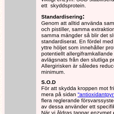
ett skyddsprotein.
:
Standardisering
Genom att alltid använda sam
och pistiller, samma extrakti
samma mängder så blir det slu
standardiserat. En fördel med 
yttre höljet som innehåller pr
potentiellt allergiframkalland
avlägsnats från den slutliga p
Allergirisken är således reducer
minimum.
S.O.D
För att skydda kroppen mot fri
mera på sidan
"antioxidantpy
flera reglerande försvarssyst
av dessa använder ett specifi
När vi åldras tappar enzymet 