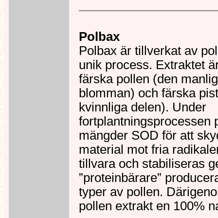
Polbax
Polbax är tillverkat av p
unik process. Extraktet är
färska pollen (den manli
blomman) och färska pisti
kvinnliga delen). Under
fortplantningsprocessen 
mängder SOD för att sky
material mot fria radikal
tillvara och stabiliseras g
”proteinbärare” producera
typer av pollen. Därigen
pollen extrakt en 100% na