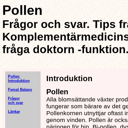
Pollen
Frågor och svar. Tips f
Komplementärmedicin
fråga doktorn -funktion
Pollen
Introduktion
Introduktion
Femal Balans
Pollen
Alla blomsättande växter pro
Frågor
och svar
fungerar som bärare av det ge
Länkar
Pollenkornen utnyttjar oftast in
genom vinden. Pollen är ock
näringen för bin. Bi-pollen, d