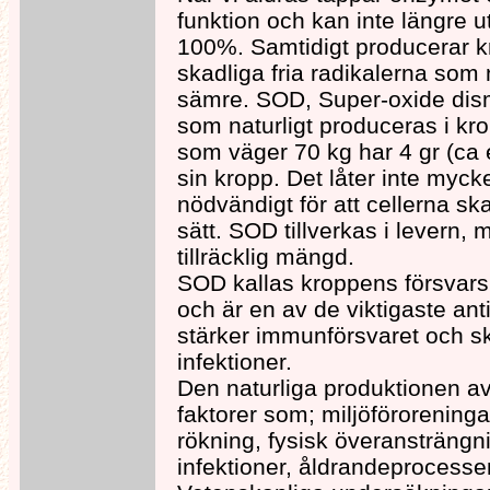
funktion och kan inte längre utf
100%. Samtidigt producerar 
skadliga fria radikalerna som 
sämre. SOD, Super-oxide dism
som naturligt produceras i kr
som väger 70 kg har 4 gr (ca
sin kropp. Det låter inte myck
nödvändigt för att cellerna sk
sätt. SOD tillverkas i levern, me
tillräcklig mängd.
SOD kallas kroppens försvars
och är en av de viktigaste ant
stärker immunförsvaret och s
infektioner.
Den naturliga produktionen 
faktorer som; miljöföroreninga
rökning, fysisk överansträng
infektioner, åldrandeprocesse