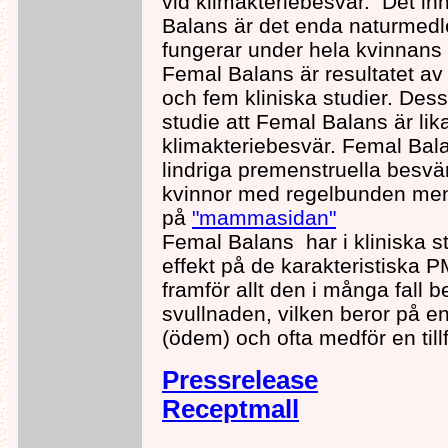
vid klimakteriebesvär. Det in
Balans är det enda naturmedl
fungerar under hela kvinnans
Femal Balans är resultatet av
och fem kliniska studier. Des
studie att Femal Balans är lika
klimakteriebesvär. Femal Bal
lindriga premenstruella besv
kvinnor med regelbunden men
på
"mammasidan"
Femal Balans har i kliniska st
effekt på de karakteristiska
framför allt den i många fall 
svullnaden, vilken beror på 
(ödem) och ofta medför en tillf
Pressrelease
Receptmall