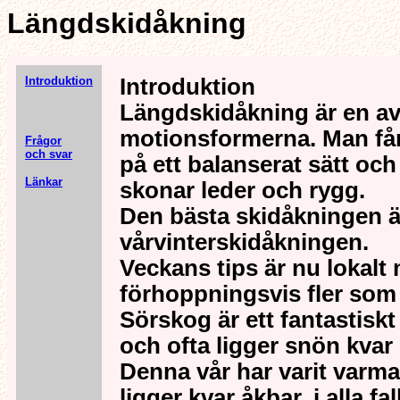
Längdskidåkning
Introduktion
Introduktion
Längdskidåkning är en av 
motionsformerna. Man få
Frågor
och svar
på ett balanserat sätt oc
Länkar
skonar leder och rygg.
Den bästa skidåkningen ä
vårvinterskidåkningen.
Veckans tips är nu lokalt
förhoppningsvis fler som 
Sörskog är ett fantastiskt
och ofta ligger snön kvar l
Denna vår har varit varm
ligger kvar åkbar, i alla fa