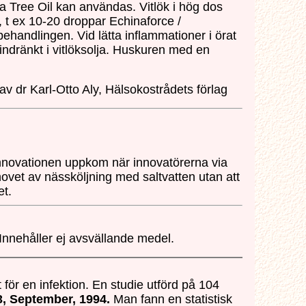
 Tree Oil kan användas. Vitlök i hög dos
 t ex 10-20 droppar Echinaforce /
ehandlingen. Vid lätta inflammationer i örat
ndränkt i vitlöksolja. Huskuren med en
dr Karl-Otto Aly, Hälsokostrådets förlag
innovationen uppkom när innovatörerna via
ovet av nässköljning med saltvatten utan att
et.
Innehåller ej avsvällande medel.
för en infektion. En studie utförd på 104
3, September, 1994.
Man fann en statistisk