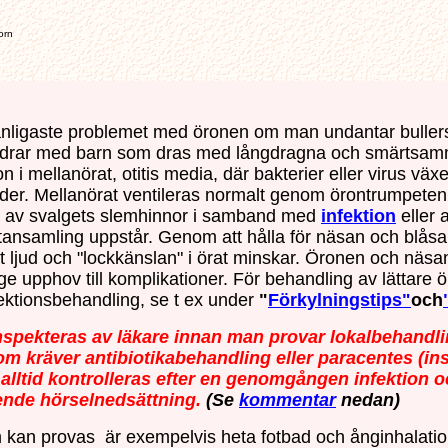
orn
vanligaste problemet med öronen om man undantar buller
öräldrar med barn som dras med långdragna och smärtsa
on i mellanörat, otitis media, där bakterier eller virus väx
der. Mellanörat ventileras normalt genom örontrumpeten 
ad av svalgets slemhinnor i samband med
infektion
eller 
retansamling uppstår. Genom att hålla för näsan och blåsa t
t ljud och "lockkänslan" i örat minskar. Öronen och näsans
ge upphov till komplikationer. För behandling av lättare
ektionsbehandling, se t ex under
"
Förkylningstips"
och
inspekteras av läkare innan man provar lokalbehandli
som kräver antibiotikabehandling eller paracentes (in
 alltid kontrolleras efter en genomgången infektion 
ende hörselnedsättning.
(Se
kommentar
nedan)
kan provas är exempelvis heta fotbad och ånginhalati