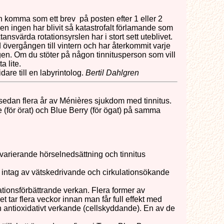
en komma som ett brev på posten efter 1 eller 2
n ingen har blivit så katastrofalt förlamande som
ansvärda rotationsyrslen har i stort sett uteblivet.
ed övergången till vintern och har återkommit varje
 igen. Om du stöter på någon tinnitusperson som vill
a lite.
are till en labyrintolog.
Bertil Dahlgren
r sedan flera år av Ménières sjukdom med tinnitus.
 (för örat) och Blue Berry (för ögat) på samma
rierande hörselnedsättning och tinnitus
er intag av vätskedrivande och cirkulationsökande
ationsförbättrande verkan. Flera former av
t tar flera veckor innan man får full effekt med
ch antioxidativt verkande (cellskyddande). En av de