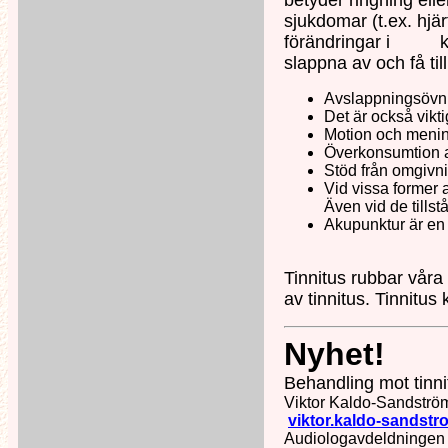
betyder ringning elle
sjukdomar (t.ex. hj
förändringar i käkled
slappna av och få till
Avslappningsövni
Det är också vikt
Motion och mening
Överkonsumtion av
Stöd från omgivni
Vid vissa former 
Även vid de tills
Akupunktur är en 
Tinnitus rubbar våra 
av tinnitus. Tinnitus
Nyhet!
Behandling mot tinn
Viktor Kaldo-Sandstr
viktor.kaldo-sandstr
Audiologavdeldningen p