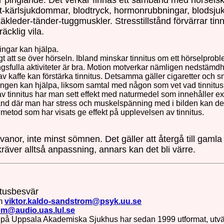
r pinglande. Det verkar finnas ett samband med hörselskad
ärt-kärlsjukdommar, blodtryck, hormonrubbningar, blodsj
er-tänder-tuggmuskler. Stresstillstånd förvärrar tinnitus 
räcklig vila.
ngar kan hjälpa.
igt att se över hörseln. Ibland minskar tinnitus om ett hörselpro
sfulla aktiviteter är bra. Motion motverkar nämligen nedstämdhe
 kaffe kan förstärka tinnitus. Detsamma gäller cigaretter och 
ngen kan hjälpa, liksom samtal med någon som vet vad tinnitus 
av tinnitus har man sett effekt med naturmedel som innehåller ex
tånd där man har stress och muskelspänning med i bilden kan det
metod som har visats ge effekt på upplevelsen av tinnitus.
vanor, inte minst sömnen. Det gäller att återgå till gamla
 kräver alltså anpassning, annars kan det bli värre.
itusbesvär
öm
viktor.kaldo-sandstrom@psyk.uu.se
om@audio.uas.lul.se
å Uppsala Akademiska Sjukhus har sedan 1999 utformat, utvärd