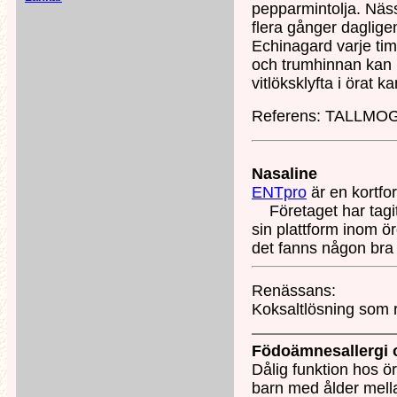
pepparmintolja.
Näss
flera gånger daglige
Echinagard varje tim
och trumhinnan kan 
vitlöksklyfta i örat 
Referens: TALLMOGÅ
Nasaline
ENTpro
är en kortfo
Företaget har tagit
sin plattform inom ö
det fanns någon bra 
Renässans:
Koksaltlösning som r
Födoämnesallergi 
Dålig funktion hos ö
barn med ålder mella