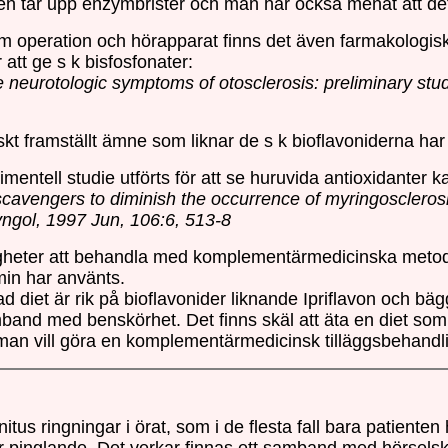
tar upp enzymbrister och man har också menat att det 
 operation och hörapparat finns det även farmakologis
att ge s k bisfosfonater:
he neurotologic symptoms of otosclerosis: preliminary st
tiskt framställt ämne som liknar de s k bioflavoniderna ha
mentell studie utförts för att se huruvida antioxidanter
scavengers to diminish the occurrence of myringoscleros
yngol, 1997 Jun, 106:6, 513-8
gheter att behandla med komplementärmedicinska metoder.
amin har använts.
 diet är rik på bioflavonider liknande Ipriflavon och bäg
and med benskörhet. Det finns skäl att äta en diet som
man vill göra en komplementärmedicinsk tilläggsbehandli
nnitus ringningar i örat, som i de flesta fall bara patiente