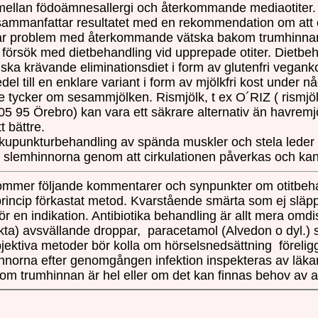
 mellan födoämnesallergi och återkommande mediaotiter. D
mmanfattar resultatet med en rekommendation om att ö
har problem med återkommande vätska bakom trumhinna
t försök med dietbehandling vid upprepade otiter. Dietbe
nska krävande eliminationsdiet i form av glutenfri vegank
l till en enklare variant i form av mjölkfri kost under nå
 tycker om sesammjölken. Rismjölk, t ex O´RIZ ( rismjöl
05 95 Örebro)
kan vara ett säkrare alternativ än havrem
t bättre.
kupunkturbehandling av spända muskler och stela leder 
n i slemhinnorna genom att cirkulationen påverkas och 
ommer följande
kommentarer och synpunkter om otitbeha
rincip förkastat metod. Kvarstående smärta som ej släppe
en indikation. Antibiotika behandling är allt mera omdisku
kta) avsvällande droppar, paracetamol (Alvedon o dyl.) s
ektiva metoder bör kolla om hörselsnedsättning föreligger
hinnorna efter genomgången infektion inspekteras av läk
 om trumhinnan är hel eller om det kan finnas behov av at