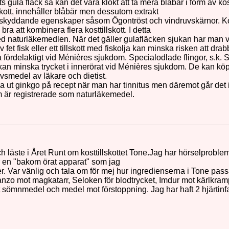
gula fläck så kan det vara klokt att ta mera blåbär i form av kost
lskott, innehåller blåbär men dessutom extrakt
lskyddande egenskaper såsom Ögontröst och vindruvskärnor. Kost
ra att kombinera flera kosttillskott. I detta
ed naturläkemedlen. När det gäller gulafläcken sjukan har man vis
fet fisk eller ett tillskott med fiskolja kan minska risken att dra
fördelaktigt vid Ménières sjukdom. Specialodlade flingor, s.k. 
kan minska trycket i innerörat vid Ménières sjukdom. De kan köp
livsmedel av läkare och dietist.
 ut ginkgo på recept när man har tinnitus men däremot går det in
om är registrerade som naturläkemedel.
 läste i Året Runt om kosttillskottet Tone.Jag har hörselproble
är en "bakom örat apparat" som jag
r. Var vänlig och tala om för mej hur ingredienserna i Tone pas
anzo mot magkatarr, Seloken för blodtrycket, Imdur mot kärlkram
 sömnmedel och medel mot förstoppning. Jag har haft 2 hjärtinfa