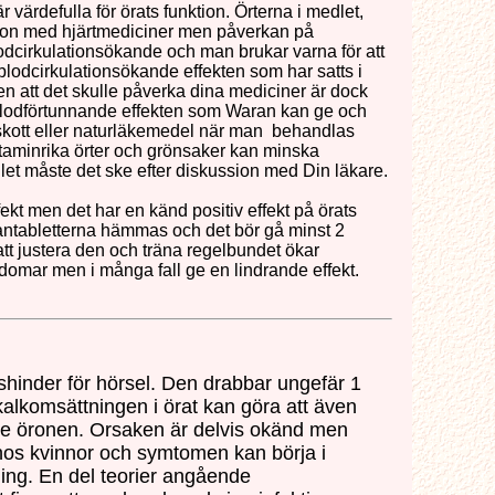
 värdefulla för örats funktion. Örterna i medlet,
tion med hjärtmediciner men påverkan på
dcirkulationsökande och man brukar varna för att
blodcirkulationsökande effekten som har satts i
n att det skulle påverka dina mediciner är dock
e blodförtunnande effekten som Waran kan ge och
llskott eller naturläkemedel när man behandlas
taminrika örter och grönsaker kan minska
let måste det ske efter diskussion med Din läkare.
kt men det har en känd positiv effekt på örats
antabletterna hämmas och det bör gå minst 2
att justera den och träna regelbundet ökar
domar men i många fall ge en lindrande effekt.
shinder för hörsel. Den drabbar ungefär 1
kalkomsättningen i örat kan göra att även
ge öronen. Orsaken är delvis okänd men
 hos kvinnor och symtomen kan börja i
ing. En del teorier angående