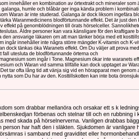
t som innehåller en kombination av örtextrakt och mineraler som är
en galanga, humle och blåbär ger inga kända problem i kombina
om Waran är inte studerad. Galanga är dock liksom ingefära blo
stärka Waranmedicinens blodförtunnande effekt. Det är just den 
effekt på genomblödningen till örats hörselceller. Sannolikhete
uteslutas. Äldre personer kan vara känsligare för den kraftigar
a den ansvarige läkaren om att man tänker börja med ett kostti
 ingår innehåller inte några större mängder K-vitamin och K-vi
kan dock tänkas öka Waranets effekt. Om Du väljer att prova med
tt fall utesluta de blodförtunnande örterna och
ed magnesium som ingår i Tone. Magnesium ökar inte waranets effe
esium och Waran vid samma tillfälle kan dock upptaget av War
Det tar ofta lång tid att vänja sig vid en hörapparat men genom 
nytta som Du har av den. Kosttillskotten kan inte bota öronsjuk
kdom som drabbar mellanöra och orsakar ett s k ledning
lbenskedjan förbenas och stelnar till och en rubbning i 
as med skada på hörselnerverna. Vanligen drabbas bäg
 person har haft den i släkten. Sjukdomen är vanligare
örsämras i samband med graviditet eller hormonbehandl