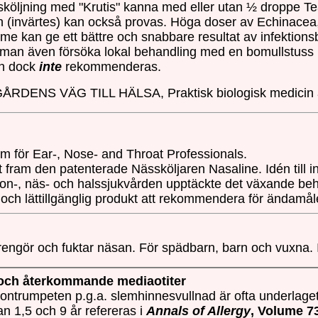
köljning med "Krutis" kanna med eller utan ½ droppe Tea
n (invärtes) kan också provas. Höga doser av Echinacea,
me kan ge ett bättre och snabbare resultat av infektionsb
man även försöka lokal behandling med en bomullstuss i
kan dock
inte
rekommenderas.
RDENS VÄG TILL HÄLSA, Praktisk biologisk medicin av 
rm för Ear-, Nose- and Throat Professionals.
 fram den patenterade Nässköljaren Nasaline. Idén till 
ron-, näs- och halssjukvården upptäckte det växande beh
och lättillgänglig produkt att rekommendera för ändamål
engör och fuktar näsan. För spädbarn, barn och vuxna. 
och återkommande mediaotiter
rontrumpeten p.g.a. slemhinnesvullnad är ofta underlaget 
n 1,5 och 9 år refereras i
Annals of Allergy
, Volume 7