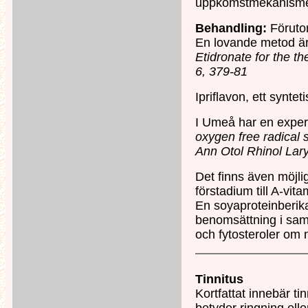
uppkomstmekanismen 
Behandling:
Förutom
En lovande metod är 
Etidronate for the t
6, 379-81
Ipriflavon, ett synte
I Umeå har en experi
oxygen free radical 
Ann Otol Rhinol Lar
Det finns även möjli
förstadium till A-vit
En soyaproteinberikad
benomsättning i samb
och fytosteroler om 
Tinnitus
Kortfattat innebär ti