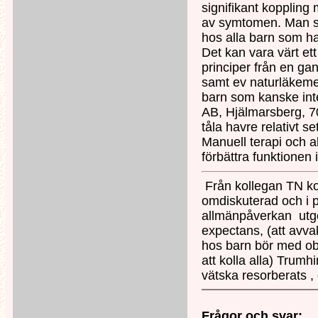
signifikant koppling
av symtomen. Man sa
hos alla barn som 
Det kan vara värt et
principer från en ga
samt ev naturläkemede
barn som kanske inte
AB, Hjälmarsberg, 7
tåla havre relativt set
Manuell terapi och a
förbättra funktione
Från kollegan TN k
omdiskuterad och i p
allmänpåverkan utgör 
expectans, (att avva
hos barn bör med obj
att kolla alla) Trum
vätska resorberats ,
Frågor och svar: