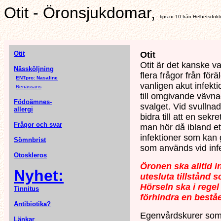
Otit - Öronsjukdomar,
tips nr 10 från Helhetsdokt
Otit
Otit
Otit är det kanske 
Nässköljning
flera frågor från f
ENTpro: Nasaline
vanligen akut infekti
Renässans
till omgivande vävna
Födoämnes-
svalget. Vid svulln
allergi
bidra till att en sek
Frågor och svar
man hör då ibland et
infektioner som kan 
Sömnbrist
som används vid inf
Otoskleros
Öronen ska alltid 
Nyhet:
utesluta tillstånd 
Hörseln ska i regel
Tinnitus
förhindra en bestå
Antibiotika?
Egenvårdskurer som 
Länkar