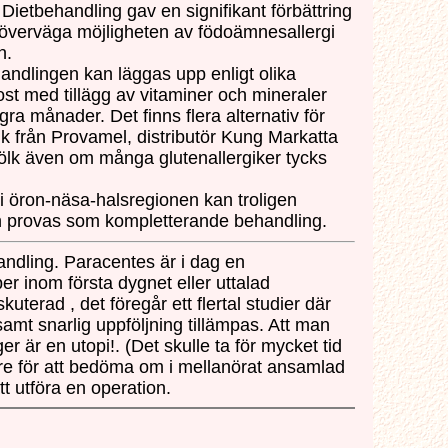
ietbehandling gav en signifikant förbättring
verväga möjligheten av födoämnesallergi
n.
handlingen kan läggas upp enligt olika
ost med tillägg av vitaminer och mineraler
gra månader. Det finns flera alternativ för
k från Provamel, distributör Kung Markatta
jölk även om många glutenallergiker tycks
i öron-näsa-halsregionen kan troligen
kan provas som kompletterande behandling.
ndling. Paracentes är i dag en
r inom första dygnet eller uttalad
terad , det föregår ett flertal studier där
amt snarlig uppföljning tillämpas. Att man
 är en utopi!. (Det skulle ta för mycket tid
are för att bedöma om i mellanörat ansamlad
t utföra en operation.