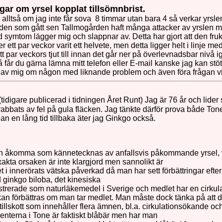
gar om yrsel kopplat till
sömnbrist.
 alltså om jag inte får sova 8 timmar utan bara 4 så verkar yrsl
iden som gått sen Tallmogården haft många attacker av yrslen me
id symtom lägger mig och slappnar av. Detta har gjort att den frukt
r ett par veckor varit ett helvete, men detta ligger helt i linje m
tt par veckors tjut till innan det går ner på överlevnadsbar nivå
får du gärna lämna mitt telefon eller E-mail kanske jag kan stött
 av mig om någon med liknande problem och även föra frågan vid
tidigare publicerad i tidningen Året Runt) Jag är 76 år och lide
bbats av fel på gula fläcken. Jag tänkte därför prova både Tone
n en lång tid tillbaka äter jag Ginkgo också.
n åkomma som kännetecknas av anfallsvis påkommande yrsel, va
akta orsaken är inte klargjord men sannolikt är
et i innerörats vätska påverkad då man har sett förbättringar eft
 ginkgo biloba, det kinesiska
istrerade som naturläkemedel i Sverige och medlet har en cirkul
 kan förbättras om man tar medlet. Man måste dock tänka på att de
ttillskott som innehåller flera ämnen, bl.a. cirkulationsökande o
nterna i Tone är faktiskt blåbär men har man