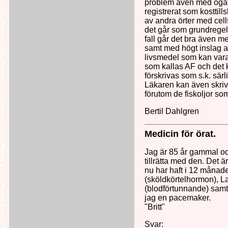
problem även med ögats 
registrerat som kosttil
av andra örter med cel
det går som grundregel b
fall går det bra även m
samt med högt inslag av 
livsmedel som kan vara 
som kallas AF och det 
förskrivas som s.k. sär
Läkaren kan även skriva
förutom de fiskoljor s
Bertil Dahlgren
Medicin för örat.
Jag är 85 år gammal och
tillrätta med den. Det 
nu har haft i 12 månade
(sköldkörtelhormon), L
(blodförtunnande) samt
jag en pacemaker.
"Britt"
Svar: