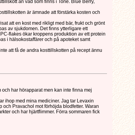
tillskott än vad som finns i Tone. Blue Berry,
tillskotten är ämnade att förstärka kosten och
at att en kost med rikligt med bär, frukt och grönt
bbas av sjukdomen. Det finns ytterligare ett
SPC-flakes ökar kroppens produktion av ett protein
as i hälsokostaffärer och på apoteket samt
te att få de andra kosttillskotten på recept ännu
m och har hörapparat men kan inte finna mej
sar ihop med mina mediciner. Jag tar Levaxin
p och Pravachol mot förhöjda blodfetter. Waran
rkter och har hjärtflimmer. Förra sommaren fick