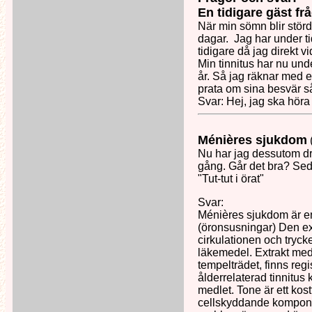
En tidigare gäst frå
När min sömn blir störd
dagar. Jag har under t
tidigare då jag direkt v
Min tinnitus har nu unde
år. Så jag räknar med e
prata om sina besvär så 
Svar: Hej, jag ska höra
Ménières sjukdom
(
Nu har jag dessutom dra
gång. Går det bra? Seda
"Tut-tut i örat"
Svar:
Ménières sjukdom är e
(öronsusningar) Den ex
cirkulationen och tryck
läkemedel. Extrakt med
tempelträdet, finns reg
ålderrelaterad tinnitus
medlet. Tone är ett kos
cellskyddande kompone