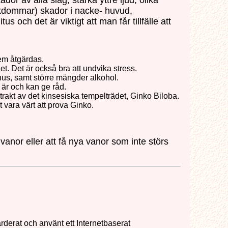
or av alla slag, starka yttre ljud, olika
ukdommar) skador i nacke- huvud,
och det är viktigt att man får tillfälle att
blem åtgärdas.
t. Det är också bra att undvika stress.
snus, samt större mängder alkohol.
är och kan ge råd.
trakt av det kinsesiska tempelträdet, Ginko Biloba.
 vara värt att prova Ginko.
 vanor eller att få nya vanor som inte störs
erat och använt ett Internetbaserat