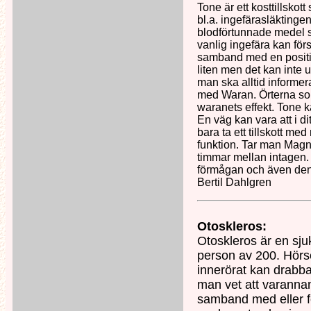
Tone är ett kosttillskot
bl.a. ingefärasläkting
blodförtunnade medel s
vanlig ingefära kan för
samband med en positiv 
liten men det kan inte 
man ska alltid informer
med Waran. Örterna som
waranets effekt. Tone 
En väg kan vara att i di
bara ta ett tillskott m
funktion. Tar man Magn
timmar mellan intagen. 
förmågan och även den 
Bertil Dahlgren
Otoskleros:
Otoskleros är en sju
person av 200. Hörse
innerörat kan drabb
man vet att varannan
samband med eller f