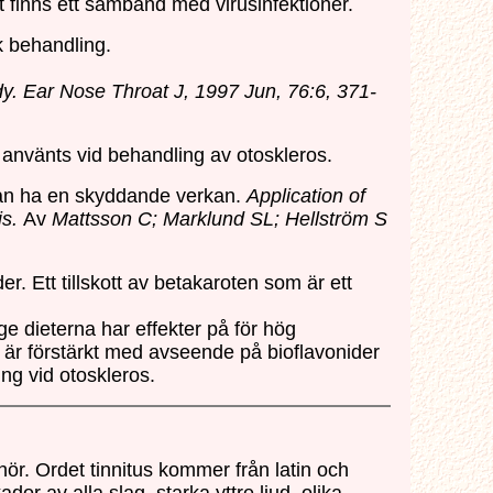
finns ett samband med virusinfektioner.
k behandling.
udy. Ear Nose Throat J, 1997 Jun, 76:6, 371-
r använts vid behandling av otoskleros.
 kan ha en skyddande verkan.
Application of
is.
Av
Mattsson C; Marklund SL; Hellström S
 Ett tillskott av betakaroten som är ett
ge dieterna har effekter på för hög
 är förstärkt med avseende på bioflavonider
ng vid otoskleros.
n hör. Ordet tinnitus kommer från latin och