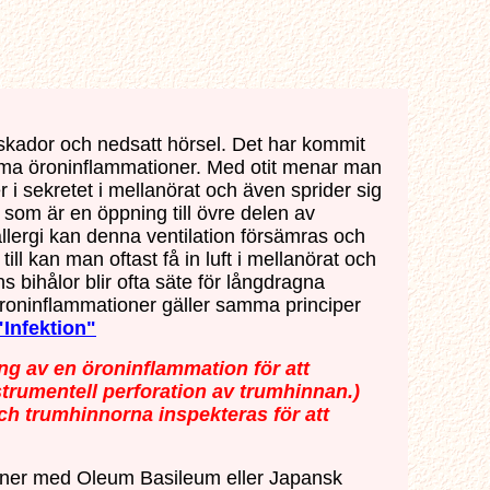
skador och nedsatt hörsel. Det har kommit
mma öroninflammationer. Med otit menar man
er i sekretet i mellanörat och även sprider sig
som är en öppning till övre delen av
allergi kan denna ventilation försämras och
ill kan man oftast få in luft i mellanörat och
 bihålor blir ofta säte för långdragna
 öroninflammationer gäller samma principer
"Infektion"
ng av en öroninflammation för att
strumentell perforation av trumhinnan.)
och trumhinnorna inspekteras för att
oner med Oleum Basileum eller Japansk