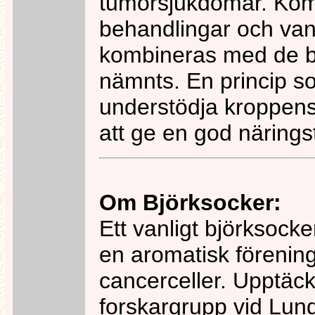
tumörsjukdomar. Kom
behandlingar och van
kombineras med de b
nämnts. En princip som
understödja kroppen
att ge en god näringsti
Om Björksocker:
Ett vanligt björksock
en aromatisk förening
cancerceller. Upptäck
forskargrupp vid Lund