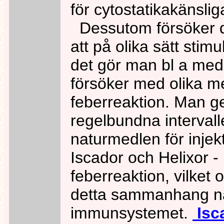
för cytostatikakänsli
Dessutom försöker d
att på olika sätt sti
det gör man bl a med
försöker med olika me
feberreaktion. Man ge
regelbundna intervall
naturmedlen för injek
Iscador och Helixor -
feberreaktion, vilket 
detta sammanhang när 
immunsystemet.
Isca