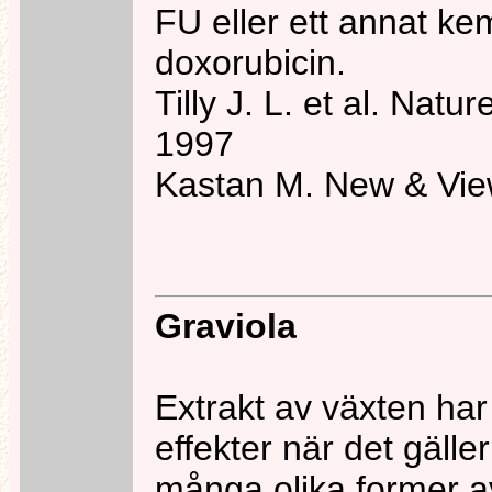
FU eller ett annat k
doxorubicin.
Tilly J. L. et al. Nat
1997
Kastan M. New & Vie
Graviola
Extrakt av växten ha
effekter när det gälle
många olika former av