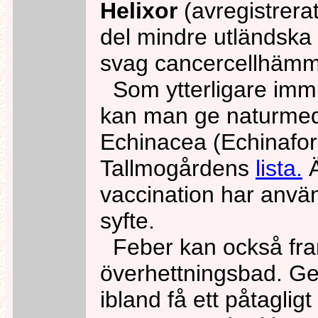
Helixor
(avregistrerat
del mindre utländska
svag cancercellhämm
Som ytterligare imm
kan man ge naturmed
Echinacea (Echinafor
Tallmogårdens
lista.
Ä
vaccination har anvä
syfte.
Feber kan också fra
överhettningsbad. G
ibland få ett påtagligt