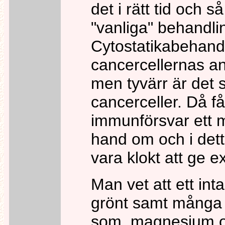
det i rätt tid och s
"vanliga" behandli
Cytostatikabehandl
cancercellernas an
men tyvärr är det s
cancerceller. Då får
immunförsvar ett mi
hand om och i dett
vara klokt att ge ex
Man vet att ett int
grönt samt många 
som magnesium oc