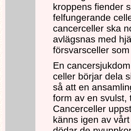
kroppens fiender s
felfungerande cell
cancerceller ska n
avlägsnas med hjä
försvarsceller som
En cancersjukdom 
celler börjar dela 
så att en ansamling
form av en svulst,
Cancerceller uppst
känns igen av vårt
dödar de nyuppko