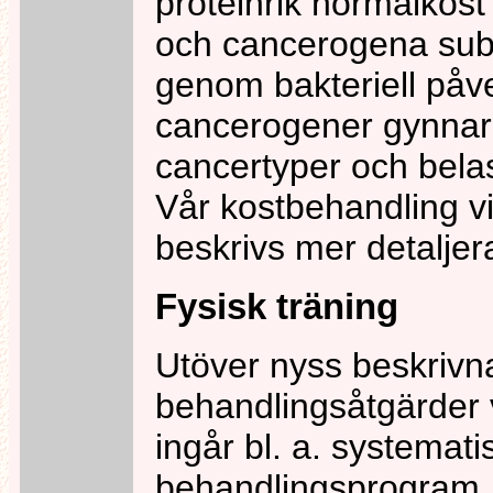
proteinrik normalkost
och cancerogena subs
genom bakteriell påv
cancerogener gynnar
cancertyper och bela
Vår kostbehandling v
beskrivs mer detaljer
Fysisk träning
Utöver nyss beskrivn
behandlingsåtgärder
ingår bl. a. systematis
behandlingsprogram.