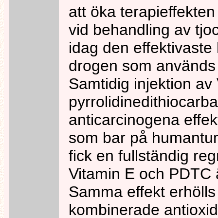
att öka terapieffekten
vid behandling av tj
idag den effektivast
drogen som används v
Samtidig injektion av
pyrrolidinedithiocar
anticarcinogena effe
som bar på humantum
fick en fullständig re
Vitamin E och PDTC ä
Samma effekt erhölls 
kombinerade antioxid