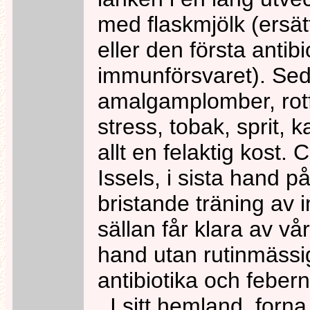
med flaskmjölk (ersät
eller den första ant
immunförsvaret). Sed
amalgamplomber, rotfyl
stress, tobak, sprit, 
allt en felaktig kost. 
Issels, i sista hand på
bristande träning av 
sällan får klara av vå
hand utan rutinmäss
antibiotika och febe
I sitt hemland, forna