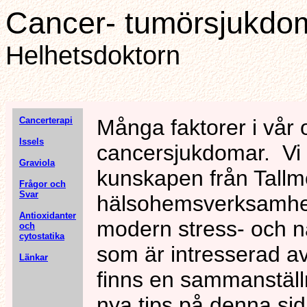
Cancer- tumörsjukdo
Helhetsdoktorn
Cancerterapi
Många faktorer i vår 
Issels
cancersjukdomar. Vi 
Graviola
kunskapen från Tallm
Frågor och
Svar
hälsohemsverksamhe
Antioxidanter
modern stress- och nä
och
cytostatika
som är intresserad a
Länkar
finns en sammanstäl
nya tips på denna sid