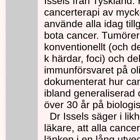
Issels från Tyskland.
cancerterapi av myck
använde alla idag till
bota cancer. Tumöre
konventionellt (och d
k härdar, foci) och de
immunförsvaret på oli
dokumenterat hur can
ibland generaliserad 
över 30 år på biologi
Dr Issels säger i lik
läkare, att alla cance
länken i en lång utve