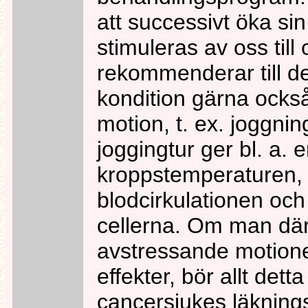
att successivt öka sin
stimuleras av oss till
rekommenderar till de
kondition gärna också
motion, t. ex. joggni
joggingtur ger bl. a. 
kroppstemperaturen, 
blodcirkulationen och ö
cellerna. Om man därt
avstressande motion
effekter, bör allt det
cancersjukes läknings